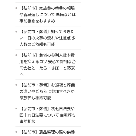
【弘前市】家族葬の香典の相場
や香典返しについて 準備などは
事前相談をおすすめ
【弘前市・葬儀】知っておきた
い一日の火葬の流れや注意点 少
人数のご依頼も可能
【弘前市】葬儀の参列人数や費
用を抑えるコツ 安心で評判な合
同会社とーたる・さぽーと0528
へ
【弘前市・葬儀】お通夜と葬儀
の違いやどちらに参加すべきか
家族葬も相談可能
【弘前市・葬儀】初七日法要や
四十九日法要について 自宅葬も
事前相談
【弘前市】遺品整理の際の供養