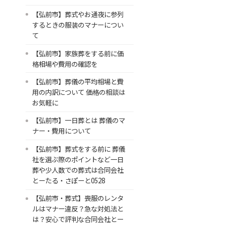
【弘前市】葬式やお通夜に参列
するときの服装のマナーについ
て
【弘前市】家族葬をする前に価
格相場や費用の確認を
【弘前市】葬儀の平均相場と費
用の内訳について 価格の相談は
お気軽に
【弘前市】一日葬とは 葬儀のマ
ナー・費用について
【弘前市】葬式をする前に 葬儀
社を選ぶ際のポイントなど一日
葬や少人数での葬式は合同会社
とーたる・さぽーと0528
【弘前市・葬式】喪服のレンタ
ルはマナー違反？急な対処法と
は？安心で評判な合同会社とー