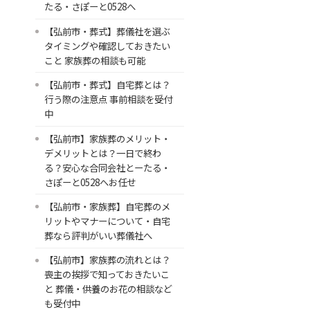
たる・さぽーと0528へ
【弘前市・葬式】葬儀社を選ぶ
タイミングや確認しておきたい
こと 家族葬の相談も可能
【弘前市・葬式】自宅葬とは？
行う際の注意点 事前相談を受付
中
【弘前市】家族葬のメリット・
デメリットとは？一日で終わ
る？安心な合同会社とーたる・
さぽーと0528へお任せ
【弘前市・家族葬】自宅葬のメ
リットやマナーについて・自宅
葬なら評判がいい葬儀社へ
【弘前市】家族葬の流れとは？
喪主の挨拶で知っておきたいこ
と 葬儀・供養のお花の相談など
も受付中