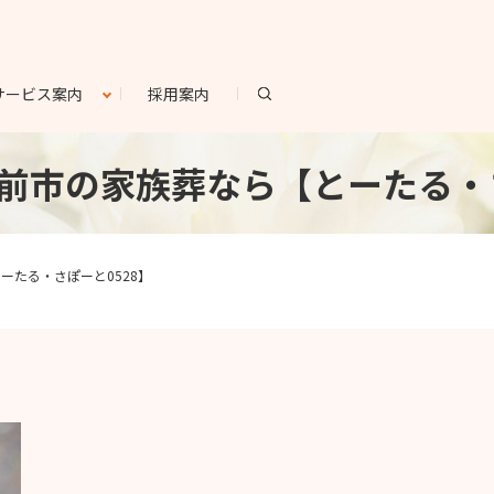
search
サービス案内
採用案内
 | 弘前市の家族葬なら【とーたる
【とーたる・さぽーと0528】