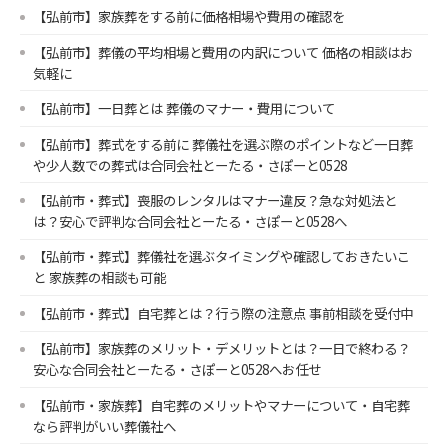
【弘前市】家族葬をする前に価格相場や費用の確認を
【弘前市】葬儀の平均相場と費用の内訳について 価格の相談はお
気軽に
【弘前市】一日葬とは 葬儀のマナー・費用について
【弘前市】葬式をする前に 葬儀社を選ぶ際のポイントなど一日葬
や少人数での葬式は合同会社とーたる・さぽーと0528
【弘前市・葬式】喪服のレンタルはマナー違反？急な対処法と
は？安心で評判な合同会社とーたる・さぽーと0528へ
【弘前市・葬式】葬儀社を選ぶタイミングや確認しておきたいこ
と 家族葬の相談も可能
【弘前市・葬式】自宅葬とは？行う際の注意点 事前相談を受付中
【弘前市】家族葬のメリット・デメリットとは？一日で終わる？
安心な合同会社とーたる・さぽーと0528へお任せ
【弘前市・家族葬】自宅葬のメリットやマナーについて・自宅葬
なら評判がいい葬儀社へ