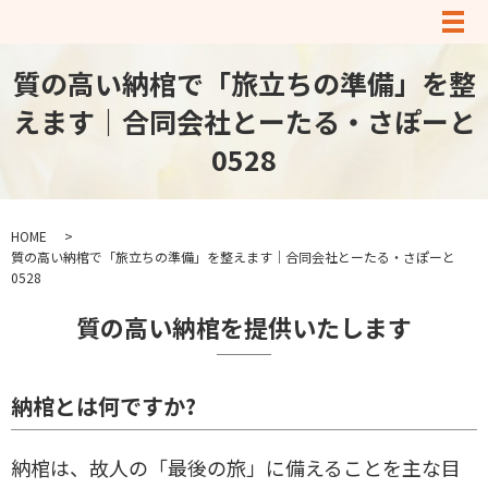
メ
質の高い納棺で「旅立ちの準備」を整
えます｜合同会社とーたる・さぽーと
0528
HOME
質の高い納棺で「旅立ちの準備」を整えます｜合同会社とーたる・さぽーと
0528
質の高い納棺を提供いたします
納棺とは何ですか?
納棺は、故人の「最後の旅」に備えることを主な目