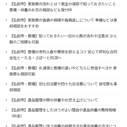
【弘前市】家族葬の流れとは？喪主の挨拶で知っておきたいこと
葬儀・供養のお花の相談なども受付中
【弘前市】家族葬の香典の相場や香典返しについて 準備などは事
前相談をおすすめ
【弘前市・葬儀】知っておきたい一日の火葬の流れや注意点 少人
数のご依頼も可能
【弘前市】葬儀の参列人数や費用を抑えるコツ 安心で評判な合同
会社とーたる・さぽーと0528へ
【弘前市・葬儀】お通夜と葬儀の違いやどちらに参加すべきか 家
族葬も相談可能
【弘前市・葬儀】初七日法要や四十九日法要について 自宅葬も事
前相談
【弘前市】遺品整理の際の供養やお焚き上げについて
【弘前市】遺品整理をしたほうがよい理由や遺品供養の費用相場
（料金）
【弘前市】遺品整理に伴う供養の依頼方法や遺品供養の方法につ