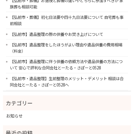
【弘前市・葬儀】お通夜と葬儀の違いやどちらに参加すべきか 家
族葬も相談可能
【弘前市・葬儀】初七日法要や四十九日法要について 自宅葬も事
前相談
【弘前市】遺品整理の際の供養やお焚き上げについて
【弘前市】遺品整理をしたほうがよい理由や遺品供養の費用相場
（料金）
【弘前市】遺品整理に伴う供養の依頼方法や遺品供養の方法につ
いて 安心で評判な合同会社とーたる・さぽーと0528
【弘前市・遺品整理】生前整理のメリット・デメリット 相談は合
同会社とーたる・さぽーと0528へ
お知らせ