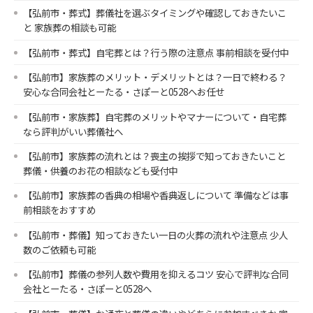
【弘前市・葬式】葬儀社を選ぶタイミングや確認しておきたいこ
と 家族葬の相談も可能
【弘前市・葬式】自宅葬とは？行う際の注意点 事前相談を受付中
【弘前市】家族葬のメリット・デメリットとは？一日で終わる？
安心な合同会社とーたる・さぽーと0528へお任せ
【弘前市・家族葬】自宅葬のメリットやマナーについて・自宅葬
なら評判がいい葬儀社へ
【弘前市】家族葬の流れとは？喪主の挨拶で知っておきたいこと
葬儀・供養のお花の相談なども受付中
【弘前市】家族葬の香典の相場や香典返しについて 準備などは事
前相談をおすすめ
【弘前市・葬儀】知っておきたい一日の火葬の流れや注意点 少人
数のご依頼も可能
【弘前市】葬儀の参列人数や費用を抑えるコツ 安心で評判な合同
会社とーたる・さぽーと0528へ