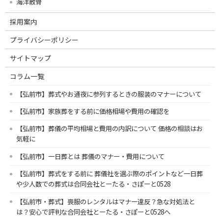
海洋散骨
採用案内
プライバシーポリシー
サイトマップ
コラム一覧
【弘前市】葬式やお通夜に参列するときの服装のマナーについて
【弘前市】家族葬をする前に価格相場や費用の確認を
【弘前市】葬儀の平均相場と費用の内訳について 価格の相談はお
気軽に
【弘前市】一日葬とは 葬儀のマナー・費用について
【弘前市】葬式をする前に 葬儀社を選ぶ際のポイントなど一日葬
や少人数での葬式は合同会社とーたる・さぽーと0528
【弘前市・葬式】喪服のレンタルはマナー違反？急な対処法と
は？安心で評判な合同会社とーたる・さぽーと0528へ