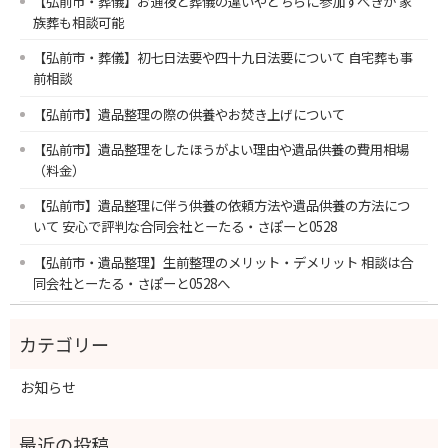
【弘前市・葬儀】お通夜と葬儀の違いやどちらに参加すべきか 家
族葬も相談可能
【弘前市・葬儀】初七日法要や四十九日法要について 自宅葬も事
前相談
【弘前市】遺品整理の際の供養やお焚き上げについて
【弘前市】遺品整理をしたほうがよい理由や遺品供養の費用相場
（料金）
【弘前市】遺品整理に伴う供養の依頼方法や遺品供養の方法につ
いて 安心で評判な合同会社とーたる・さぽーと0528
【弘前市・遺品整理】生前整理のメリット・デメリット 相談は合
同会社とーたる・さぽーと0528へ
お知らせ