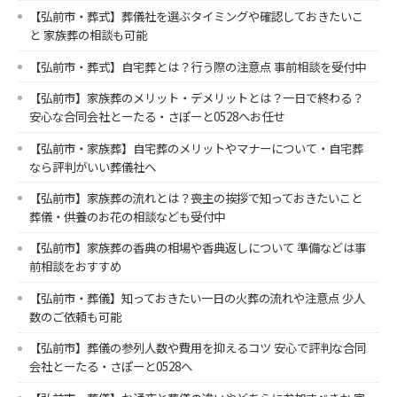
【弘前市・葬式】葬儀社を選ぶタイミングや確認しておきたいこ
と 家族葬の相談も可能
【弘前市・葬式】自宅葬とは？行う際の注意点 事前相談を受付中
【弘前市】家族葬のメリット・デメリットとは？一日で終わる？
安心な合同会社とーたる・さぽーと0528へお任せ
【弘前市・家族葬】自宅葬のメリットやマナーについて・自宅葬
なら評判がいい葬儀社へ
【弘前市】家族葬の流れとは？喪主の挨拶で知っておきたいこと
葬儀・供養のお花の相談なども受付中
【弘前市】家族葬の香典の相場や香典返しについて 準備などは事
前相談をおすすめ
【弘前市・葬儀】知っておきたい一日の火葬の流れや注意点 少人
数のご依頼も可能
【弘前市】葬儀の参列人数や費用を抑えるコツ 安心で評判な合同
会社とーたる・さぽーと0528へ