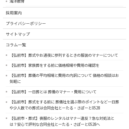
海洋散骨
採用案内
プライバシーポリシー
サイトマップ
コラム一覧
【弘前市】葬式やお通夜に参列するときの服装のマナーについて
【弘前市】家族葬をする前に価格相場や費用の確認を
【弘前市】葬儀の平均相場と費用の内訳について 価格の相談はお
気軽に
【弘前市】一日葬とは 葬儀のマナー・費用について
【弘前市】葬式をする前に 葬儀社を選ぶ際のポイントなど一日葬
や少人数での葬式は合同会社とーたる・さぽーと0528
【弘前市・葬式】喪服のレンタルはマナー違反？急な対処法と
は？安心で評判な合同会社とーたる・さぽーと0528へ