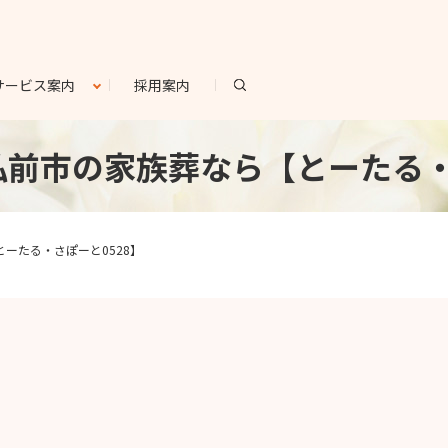
search
サービス案内
採用案内
pe | 弘前市の家族葬なら【とーたる
ら【とーたる・さぽーと0528】