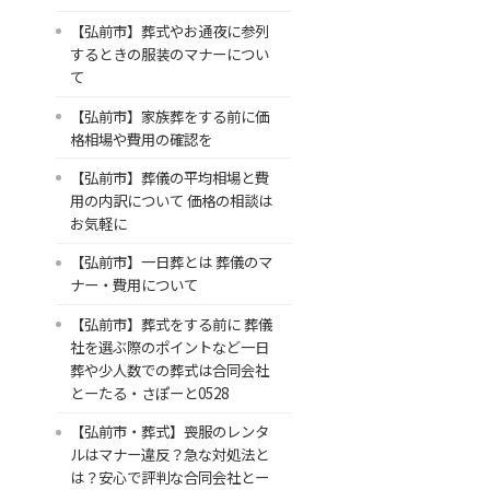
【弘前市】葬式やお通夜に参列
するときの服装のマナーについ
て
【弘前市】家族葬をする前に価
格相場や費用の確認を
【弘前市】葬儀の平均相場と費
用の内訳について 価格の相談は
お気軽に
【弘前市】一日葬とは 葬儀のマ
ナー・費用について
【弘前市】葬式をする前に 葬儀
社を選ぶ際のポイントなど一日
葬や少人数での葬式は合同会社
とーたる・さぽーと0528
【弘前市・葬式】喪服のレンタ
ルはマナー違反？急な対処法と
は？安心で評判な合同会社とー