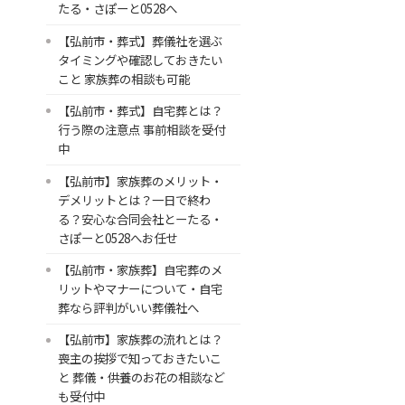
たる・さぽーと0528へ
【弘前市・葬式】葬儀社を選ぶ
タイミングや確認しておきたい
こと 家族葬の相談も可能
【弘前市・葬式】自宅葬とは？
行う際の注意点 事前相談を受付
中
【弘前市】家族葬のメリット・
デメリットとは？一日で終わ
る？安心な合同会社とーたる・
さぽーと0528へお任せ
【弘前市・家族葬】自宅葬のメ
リットやマナーについて・自宅
葬なら評判がいい葬儀社へ
【弘前市】家族葬の流れとは？
喪主の挨拶で知っておきたいこ
と 葬儀・供養のお花の相談など
も受付中