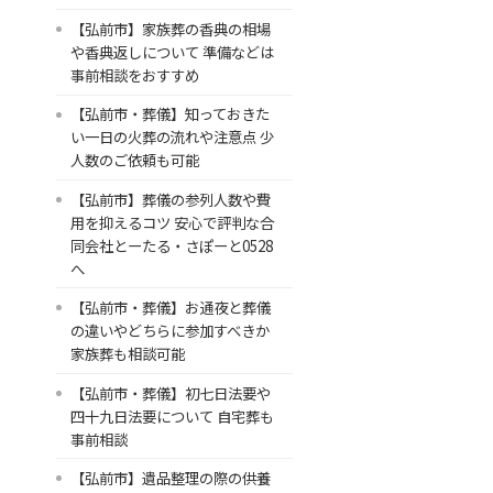
【弘前市】家族葬の香典の相場
や香典返しについて 準備などは
事前相談をおすすめ
【弘前市・葬儀】知っておきた
い一日の火葬の流れや注意点 少
人数のご依頼も可能
【弘前市】葬儀の参列人数や費
用を抑えるコツ 安心で評判な合
同会社とーたる・さぽーと0528
へ
【弘前市・葬儀】お通夜と葬儀
の違いやどちらに参加すべきか
家族葬も相談可能
【弘前市・葬儀】初七日法要や
四十九日法要について 自宅葬も
事前相談
【弘前市】遺品整理の際の供養