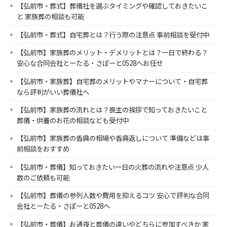
【弘前市・葬式】葬儀社を選ぶタイミングや確認しておきたいこ
と 家族葬の相談も可能
【弘前市・葬式】自宅葬とは？行う際の注意点 事前相談を受付中
【弘前市】家族葬のメリット・デメリットとは？一日で終わる？
安心な合同会社とーたる・さぽーと0528へお任せ
【弘前市・家族葬】自宅葬のメリットやマナーについて・自宅葬
なら評判がいい葬儀社へ
【弘前市】家族葬の流れとは？喪主の挨拶で知っておきたいこと
葬儀・供養のお花の相談なども受付中
【弘前市】家族葬の香典の相場や香典返しについて 準備などは事
前相談をおすすめ
【弘前市・葬儀】知っておきたい一日の火葬の流れや注意点 少人
数のご依頼も可能
【弘前市】葬儀の参列人数や費用を抑えるコツ 安心で評判な合同
会社とーたる・さぽーと0528へ
【弘前市・葬儀】お通夜と葬儀の違いやどちらに参加すべきか 家