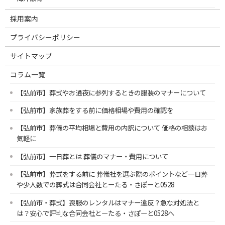
採用案内
プライバシーポリシー
サイトマップ
コラム一覧
【弘前市】葬式やお通夜に参列するときの服装のマナーについて
【弘前市】家族葬をする前に価格相場や費用の確認を
【弘前市】葬儀の平均相場と費用の内訳について 価格の相談はお
気軽に
【弘前市】一日葬とは 葬儀のマナー・費用について
【弘前市】葬式をする前に 葬儀社を選ぶ際のポイントなど一日葬
や少人数での葬式は合同会社とーたる・さぽーと0528
【弘前市・葬式】喪服のレンタルはマナー違反？急な対処法と
は？安心で評判な合同会社とーたる・さぽーと0528へ