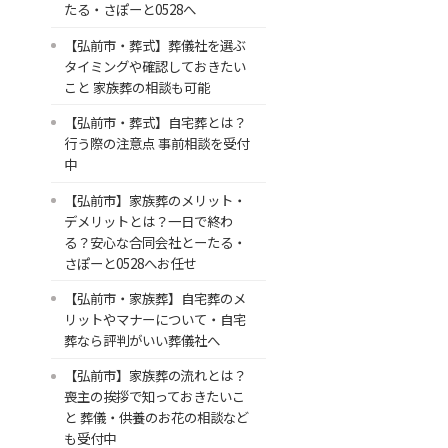
たる・さぽーと0528へ
【弘前市・葬式】葬儀社を選ぶ
タイミングや確認しておきたい
こと 家族葬の相談も可能
【弘前市・葬式】自宅葬とは？
行う際の注意点 事前相談を受付
中
【弘前市】家族葬のメリット・
デメリットとは？一日で終わ
る？安心な合同会社とーたる・
さぽーと0528へお任せ
【弘前市・家族葬】自宅葬のメ
リットやマナーについて・自宅
葬なら評判がいい葬儀社へ
【弘前市】家族葬の流れとは？
喪主の挨拶で知っておきたいこ
と 葬儀・供養のお花の相談など
も受付中