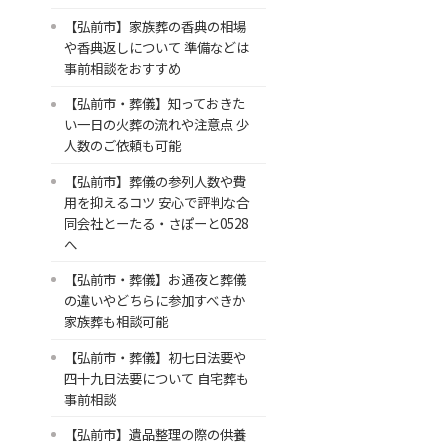
【弘前市】家族葬の香典の相場
や香典返しについて 準備などは
事前相談をおすすめ
【弘前市・葬儀】知っておきた
い一日の火葬の流れや注意点 少
人数のご依頼も可能
【弘前市】葬儀の参列人数や費
用を抑えるコツ 安心で評判な合
同会社とーたる・さぽーと0528
へ
【弘前市・葬儀】お通夜と葬儀
の違いやどちらに参加すべきか
家族葬も相談可能
【弘前市・葬儀】初七日法要や
四十九日法要について 自宅葬も
事前相談
【弘前市】遺品整理の際の供養