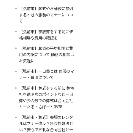
【弘前市】葬式やお通夜に参列
するときの服装のマナーについ
て
【弘前市】家族葬をする前に価
格相場や費用の確認を
【弘前市】葬儀の平均相場と費
用の内訳について 価格の相談は
お気軽に
【弘前市】一日葬とは 葬儀のマ
ナー・費用について
【弘前市】葬式をする前に 葬儀
社を選ぶ際のポイントなど一日
葬や少人数での葬式は合同会社
とーたる・さぽーと0528
【弘前市・葬式】喪服のレンタ
ルはマナー違反？急な対処法と
は？安心で評判な合同会社とー