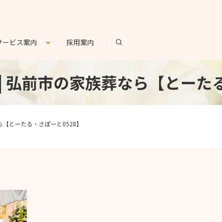
search
サービス案内
採用案内
uette | 弘前市の家族葬なら【と
家族葬なら【とーたる・さぽーと0528】