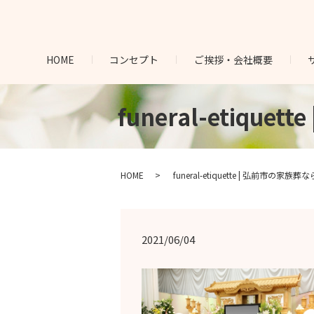
HOME
コンセプト
ご挨拶・会社概要
funeral-etiq
HOME
funeral-etiquette | 弘前市の
2021/06/04