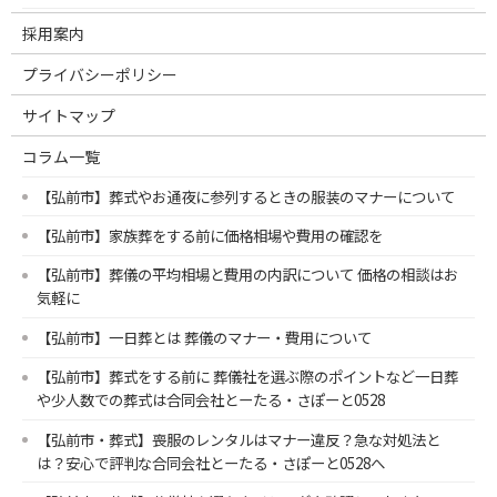
採用案内
プライバシーポリシー
サイトマップ
コラム一覧
【弘前市】葬式やお通夜に参列するときの服装のマナーについて
【弘前市】家族葬をする前に価格相場や費用の確認を
【弘前市】葬儀の平均相場と費用の内訳について 価格の相談はお
気軽に
【弘前市】一日葬とは 葬儀のマナー・費用について
【弘前市】葬式をする前に 葬儀社を選ぶ際のポイントなど一日葬
や少人数での葬式は合同会社とーたる・さぽーと0528
【弘前市・葬式】喪服のレンタルはマナー違反？急な対処法と
は？安心で評判な合同会社とーたる・さぽーと0528へ