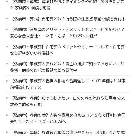
【弘前市・葬式】葬儀社を選ぶタイミングや確認しておきたいこ
と 家族葬の相談も可能
【弘前市・葬式】自宅葬とは？行う際の注意点 事前相談を受付中
【弘前市】家族葬のメリット・デメリットとは？一日で終わる？
安心な合同会社とーたる・さぽーと0528へお任せ
【弘前市・家族葬】自宅葬のメリットやマナーについて・自宅葬
なら評判がいい葬儀社へ
【弘前市】家族葬の流れとは？喪主の挨拶で知っておきたいこと
葬儀・供養のお花の相談なども受付中
【弘前市】家族葬の香典の相場や香典返しについて 準備などは事
前相談をおすすめ
【弘前市・葬儀】知っておきたい一日の火葬の流れや注意点 少人
数のご依頼も可能
【弘前市】葬儀の参列人数や費用を抑えるコツ 安心で評判な合同
会社とーたる・さぽーと0528へ
【弘前市・葬儀】お通夜と葬儀の違いやどちらに参加すべきか 家