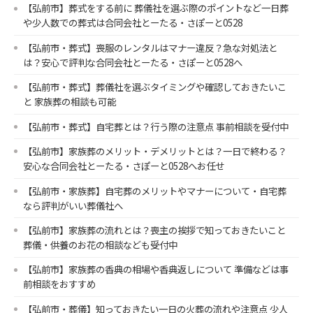
【弘前市】葬式をする前に 葬儀社を選ぶ際のポイントなど一日葬
や少人数での葬式は合同会社とーたる・さぽーと0528
【弘前市・葬式】喪服のレンタルはマナー違反？急な対処法と
は？安心で評判な合同会社とーたる・さぽーと0528へ
【弘前市・葬式】葬儀社を選ぶタイミングや確認しておきたいこ
と 家族葬の相談も可能
【弘前市・葬式】自宅葬とは？行う際の注意点 事前相談を受付中
【弘前市】家族葬のメリット・デメリットとは？一日で終わる？
安心な合同会社とーたる・さぽーと0528へお任せ
【弘前市・家族葬】自宅葬のメリットやマナーについて・自宅葬
なら評判がいい葬儀社へ
【弘前市】家族葬の流れとは？喪主の挨拶で知っておきたいこと
葬儀・供養のお花の相談なども受付中
【弘前市】家族葬の香典の相場や香典返しについて 準備などは事
前相談をおすすめ
【弘前市・葬儀】知っておきたい一日の火葬の流れや注意点 少人