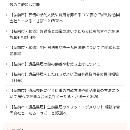
数のご依頼も可能
【弘前市】葬儀の参列人数や費用を抑えるコツ 安心で評判な合同
会社とーたる・さぽーと0528へ
【弘前市・葬儀】お通夜と葬儀の違いやどちらに参加すべきか 家
族葬も相談可能
【弘前市・葬儀】初七日法要や四十九日法要について 自宅葬も事
前相談
【弘前市】遺品整理の際の供養やお焚き上げについて
【弘前市】遺品整理をしたほうがよい理由や遺品供養の費用相場
（料金）
【弘前市】遺品整理に伴う供養の依頼方法や遺品供養の方法につ
いて 安心で評判な合同会社とーたる・さぽーと0528
【弘前市・遺品整理】生前整理のメリット・デメリット 相談は合
同会社とーたる・さぽーと0528へ