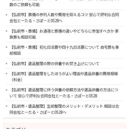
数のご依頼も可能
【弘前市】葬儀の参列人数や費用を抑えるコツ 安心で評判な合同
会社とーたる・さぽーと0528へ
【弘前市・葬儀】お通夜と葬儀の違いやどちらに参加すべきか 家
族葬も相談可能
【弘前市・葬儀】初七日法要や四十九日法要について 自宅葬も事
前相談
【弘前市】遺品整理の際の供養やお焚き上げについて
【弘前市】遺品整理をしたほうがよい理由や遺品供養の費用相場
（料金）
【弘前市】遺品整理に伴う供養の依頼方法や遺品供養の方法につ
いて 安心で評判な合同会社とーたる・さぽーと0528
【弘前市・遺品整理】生前整理のメリット・デメリット 相談は合
同会社とーたる・さぽーと0528へ