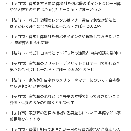
【弘前市】葬式をする前に 葬儀社を選ぶ際のポイントなど一日葬
や少人数での葬式は合同会社とーたる・さぽーと0528
【弘前市・葬式】喪服のレンタルはマナー違反？急な対処法と
は？安心で評判な合同会社とーたる・さぽーと0528へ
【弘前市・葬式】葬儀社を選ぶタイミングや確認しておきたいこ
と 家族葬の相談も可能
【弘前市・葬式】自宅葬とは？行う際の注意点 事前相談を受付中
【弘前市】家族葬のメリット・デメリットとは？一日で終わる？
安心な合同会社とーたる・さぽーと0528へお任せ
【弘前市・家族葬】自宅葬のメリットやマナーについて・自宅葬
なら評判がいい葬儀社へ
【弘前市】家族葬の流れとは？喪主の挨拶で知っておきたいこと
葬儀・供養のお花の相談なども受付中
【弘前市】家族葬の香典の相場や香典返しについて 準備などは事
前相談をおすすめ
【弘前市・葬儀】知っておきたい一日の火葬の流れや注意点 少人