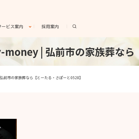
search
サービス案内
採用案内
atory-money | 弘前市の家
money | 弘前市の家族葬なら【とーたる・さぽーと0528】