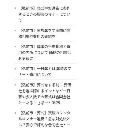
【弘前市】葬式やお通夜に参列
するときの服装のマナーについ
て
【弘前市】家族葬をする前に価
格相場や費用の確認を
【弘前市】葬儀の平均相場と費
用の内訳について 価格の相談は
お気軽に
【弘前市】一日葬とは 葬儀のマ
ナー・費用について
【弘前市】葬式をする前に 葬儀
社を選ぶ際のポイントなど一日
葬や少人数での葬式は合同会社
とーたる・さぽーと0528
【弘前市・葬式】喪服のレンタ
ルはマナー違反？急な対処法と
は？安心で評判な合同会社とー