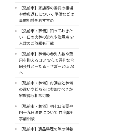
【弘前市】家族葬の香典の相場
や香典返しについて 準備などは
事前相談をおすすめ
【弘前市・葬儀】知っておきた
い一日の火葬の流れや注意点 少
人数のご依頼も可能
【弘前市】葬儀の参列人数や費
用を抑えるコツ 安心で評判な合
同会社とーたる・さぽーと0528
へ
【弘前市・葬儀】お通夜と葬儀
の違いやどちらに参加すべきか
家族葬も相談可能
【弘前市・葬儀】初七日法要や
四十九日法要について 自宅葬も
事前相談
【弘前市】遺品整理の際の供養