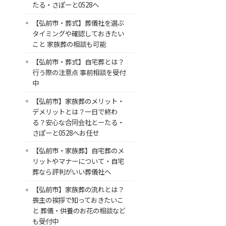
たる・さぽーと0528へ
【弘前市・葬式】葬儀社を選ぶ
タイミングや確認しておきたい
こと 家族葬の相談も可能
【弘前市・葬式】自宅葬とは？
行う際の注意点 事前相談を受付
中
【弘前市】家族葬のメリット・
デメリットとは？一日で終わ
る？安心な合同会社とーたる・
さぽーと0528へお任せ
【弘前市・家族葬】自宅葬のメ
リットやマナーについて・自宅
葬なら評判がいい葬儀社へ
【弘前市】家族葬の流れとは？
喪主の挨拶で知っておきたいこ
と 葬儀・供養のお花の相談など
も受付中