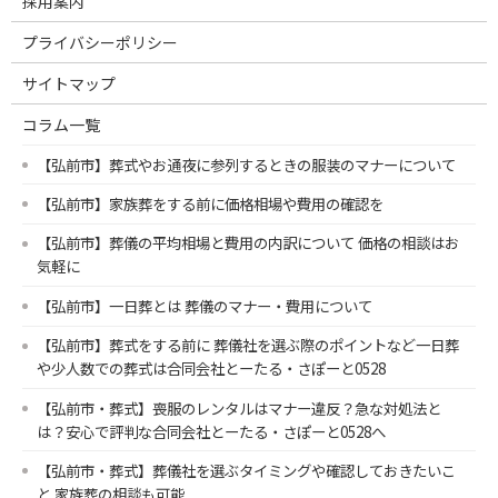
採用案内
プライバシーポリシー
サイトマップ
コラム一覧
【弘前市】葬式やお通夜に参列するときの服装のマナーについて
【弘前市】家族葬をする前に価格相場や費用の確認を
【弘前市】葬儀の平均相場と費用の内訳について 価格の相談はお
気軽に
【弘前市】一日葬とは 葬儀のマナー・費用について
【弘前市】葬式をする前に 葬儀社を選ぶ際のポイントなど一日葬
や少人数での葬式は合同会社とーたる・さぽーと0528
【弘前市・葬式】喪服のレンタルはマナー違反？急な対処法と
は？安心で評判な合同会社とーたる・さぽーと0528へ
【弘前市・葬式】葬儀社を選ぶタイミングや確認しておきたいこ
と 家族葬の相談も可能